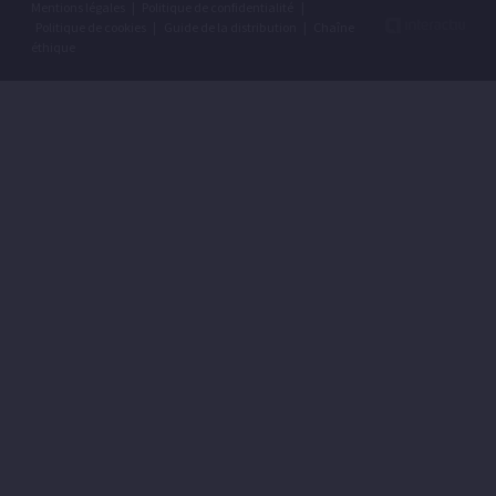
Mentions légales
|
Politique de confidentialité
|
Politique de cookies
|
Guide de la distribution
|
Chaîne
éthique