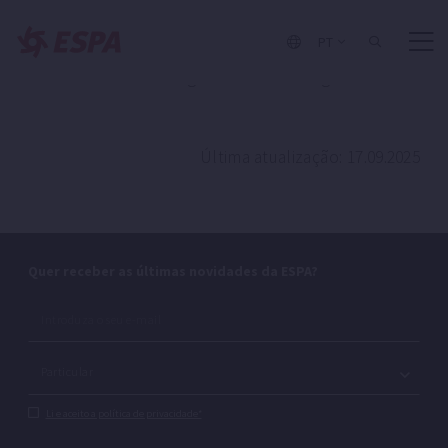
responsabilidades decorrentes do processamento,
PT
até ao fim dos prazos legais de prescrição
estabelecidos nos regulamentos em vigor.
Última atualização: 17.09.2025
Quer receber as últimas novidades da ESPA?
Li e aceito a política de privacidade*