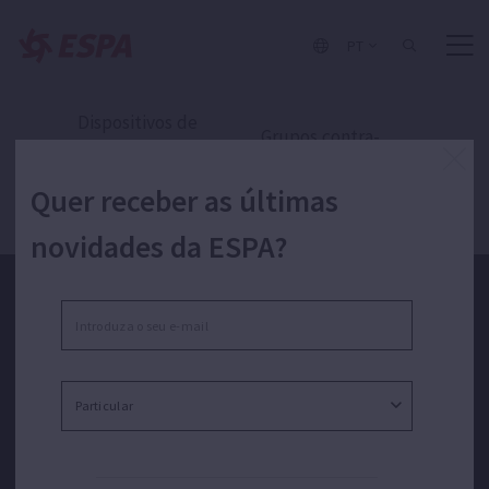
PT
Dispositivos de
Grupos contra-
controlo e
incêndios
automatização
Quer receber as últimas
novidades da ESPA?
Quer receber as últimas novidades da ESPA?
Li e aceito a política de privacidade*