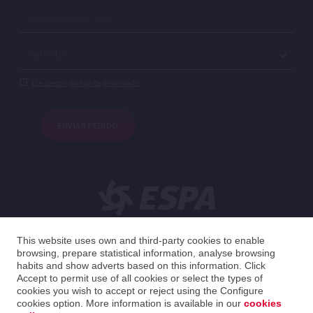
Li e aceito a política de privacidade*
ENVIAR PEDIDO
Português
This website uses own and third-party cookies to enable
browsing, prepare statistical information, analyse browsing
habits and show adverts based on this information. Click
Spain
Português
Accept to permit use of all cookies or select the types of
cookies you wish to accept or reject using the Configure
cookies option. More information is available in our
cookies
2026 ESPA Oficinas Centrales / ESPA Headquarters