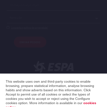
Li e aceito a política de privacidade*
ENVIAR PEDIDO
Português
This website uses own and third-party cookies to enable
browsing, prepare statistical information, analyse browsing
habits and show adverts based on this information. Click
Spain
Português
Accept to permit use of all cookies or select the types of
cookies you wish to accept or reject using the Configure
cookies option. More information is available in our
cookies
2026 ESPA Oficinas Centrales / ESPA Headquarters