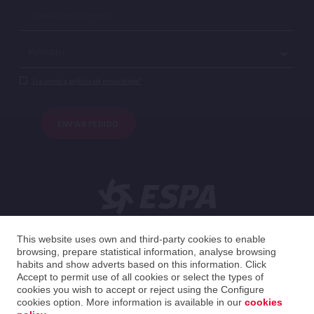
Li e aceito a política de privacidade*
ENVIAR PEDIDO
Português
This website uses own and third-party cookies to enable
browsing, prepare statistical information, analyse browsing
habits and show adverts based on this information. Click
Spain
Português
Accept to permit use of all cookies or select the types of
cookies you wish to accept or reject using the Configure
cookies option. More information is available in our
cookies
2026 ESPA Oficinas Centrales / ESPA Headquarters