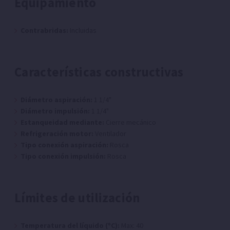
Equipamiento
Contrabridas:
Incluidas
Características constructivas
Diámetro aspiración:
1 1/4"
Diámetro impulsión:
1 1/4"
Estanqueidad mediante:
Cierre mecánico
Refrigeración motor:
Ventilador
Tipo conexión aspiración:
Rosca
Tipo conexión impulsión:
Rosca
Límites de utilización
Temperatura del líquido (ºC):
Max: 40