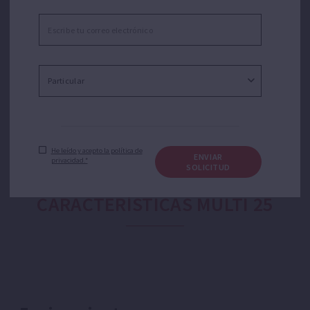
industrial, agrícola y jardinería. Adecuada para
aplicaciones como trasvase de agua, riego por
aspersión o goteo, presurización doméstica o equipos
de presión. Silenciosa.
He leído y acepto la política de
ENVIAR
privacidad.*
SOLICITUD
CARACTERÍSTICAS MULTI 25