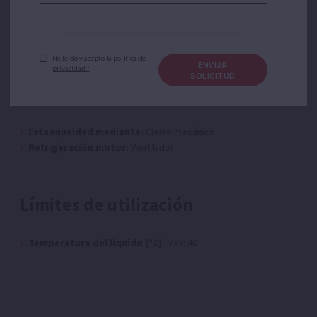
Conexión a desague:
Sí
Evacuación / Vaciado:
Sí
Manómetro:
Incluido
He leído y acepto la política de
ENVIAR
privacidad.*
SOLICITUD
Características constructivas
Estanqueidad mediante:
Cierre mecánico
Refrigeración motor:
Ventilador
Límites de utilización
Temperatura del líquido (ºC):
Max: 40