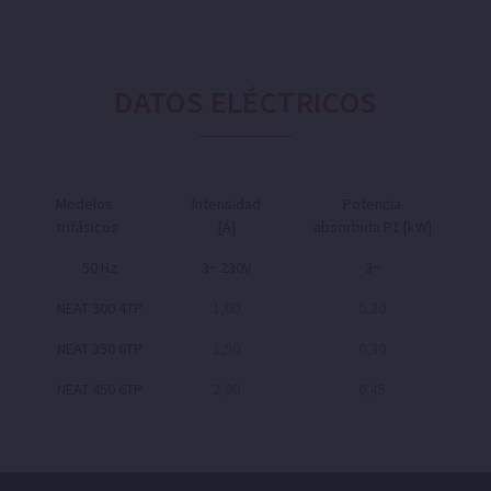
DATOS ELÉCTRICOS
Modelos
Intensidad
Potencia
trifásicos
[A]
absorbida P1 [kW]
50 Hz
3~ 230V
3~
NEAT 300 4TP
1,00
0,20
NEAT 350 6TP
1,50
0,30
NEAT 450 6TP
2,00
0,45