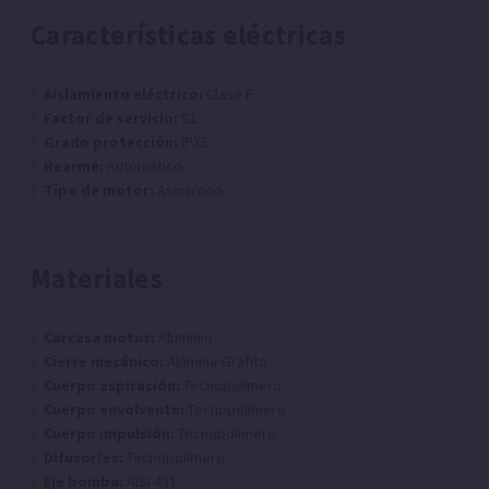
Características eléctricas
Aislamiento eléctrico:
Clase F
Factor de servicio:
S1
Grado protección:
IPX5
Rearme:
Automático
Tipo de motor:
Asíncrono
Materiales
Carcasa motor:
Aluminio
Cierre mecánico:
Alúmina-Grafito
Cuerpo aspiración:
Tecnopolímero
Cuerpo envolvente:
Tecnopolímero
Cuerpo impulsión:
Tecnopolímero
Difusor/es:
Tecnopolímero
Eje bomba:
AISI 431