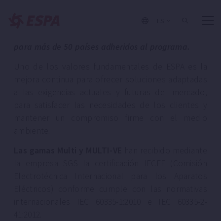
Las bombas Multi y Multi VE han recibido el
ES
certificado CB/IECEE de seguridad eléctrica local
para más de 50 países adheridos al programa.
Uno de los valores fundamentales de ESPA es la
mejora continua para ofrecer soluciones adaptadas
a las exigencias actuales y futuras del mercado,
para satisfacer las necesidades de los clientes y
mantener un compromiso firme con el medio
ambiente.
Las gamas Multi y MULTI-VE
han recibido mediante
la empresa SGS la certificación IECEE (Comisión
Electrotécnica Internacional para los Aparatos
Eléctricos) conforme cumple con las normativas
internacionales IEC 60335-1:2010 e IEC 60335-2-
41:2012.