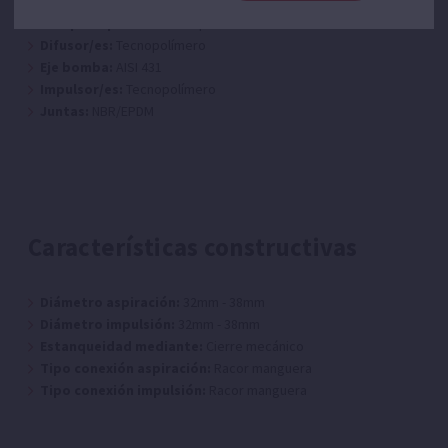
Cuerpo envolvente:
Tecnopolímero
Cuerpo impulsión:
Tecnopolímero
Difusor/es:
Tecnopolímero
Eje bomba:
AISI 431
Impulsor/es:
Tecnopolímero
Juntas:
NBR/EPDM
Características constructivas
Diámetro aspiración:
32mm - 38mm
Diámetro impulsión:
32mm - 38mm
Estanqueidad mediante:
Cierre mecánico
Tipo conexión aspiración:
Racor manguera
Tipo conexión impulsión:
Racor manguera