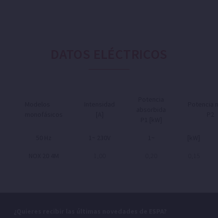
DATOS ELÉCTRICOS
Potencia
Modelos
Intensidad
Potencia 
absorbida
monofásicos
[A]
P2
P1 [kW]
50 Hz
1~ 230V
1~
[kW]
NOX 20 4M
1,00
0,20
0,15
¿Quieres recibir las últimas novedades de ESPA?