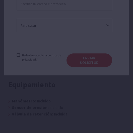
CARACTERÍSTICAS TECNOPLUS
25
He leído y acepto la política de
ENVIAR
privacidad.*
SOLICITUD
Equipamiento
Manómetro:
Incluido
Sensor de presión:
Incluido
Válvula de retención:
Incluida