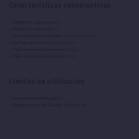
Características constructivas
Diámetro aspiración:
1"
Diámetro impulsión:
1"
Estanqueidad mediante:
Cierre mecánico
Refrigeración motor:
Ventilador
Tipo conexión aspiración:
Rosca
Tipo conexión impulsión:
Rosca
Límites de utilización
Aspiración máxima (m):
2
Temperatura del líquido (ºC):
Max: 40