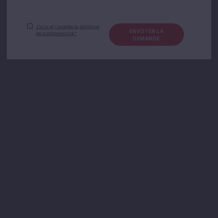
J’ai lu et j’accepte la politique
ENVOYER LA
de confidentialité.*
DEMANDE