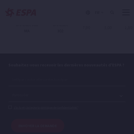
DRAINEX 301
DRAINEX
6,80
2,70
1,50
FR
MA
301
DRAINEX 302
DRAINEX
7,80
3,00
1,80
MA
302
Souhaitez-vous recevoir les dernières nouveautés d'ESPA ?
J’ai lu et j’accepte la politique de confidentialité.*
ENVOYER LA DEMANDE