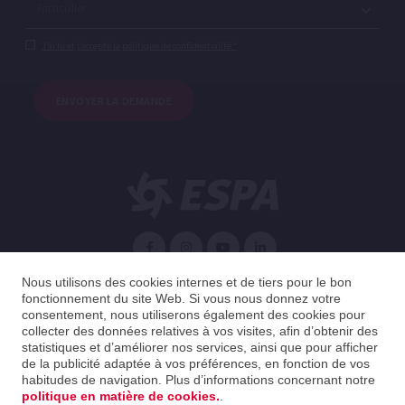
J’ai lu et j’accepte la politique de confidentialité.*
ENVOYER LA DEMANDE
Française
Nous utilisons des cookies internes et de tiers pour le bon
fonctionnement du site Web. Si vous nous donnez votre
consentement, nous utiliserons également des cookies pour
Spain
Française
collecter des données relatives à vos visites, afin d’obtenir des
statistiques et d’améliorer nos services, ainsi que pour afficher
de la publicité adaptée à vos préférences, en fonction de vos
2026 ESPA Oficinas Centrales / ESPA Headquarters
habitudes de navigation. Plus d’informations concernant notre
Mentions légales
|
Politique de confidentialité
|
politique en matière de cookies.
.