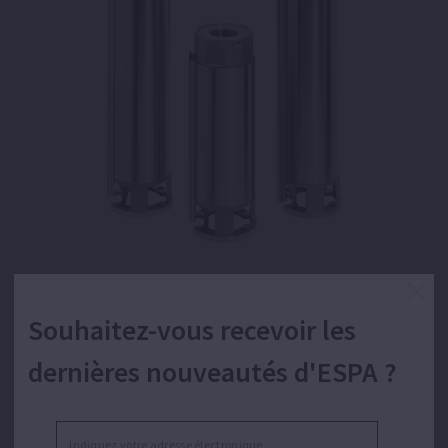
Souhaitez-vous recevoir les
Hydraulique centrifuge multi-étage immergée
de 4" avec roues flottantes pour
dernières nouveautés d'ESPA ?
l'approvisionnement en eau.