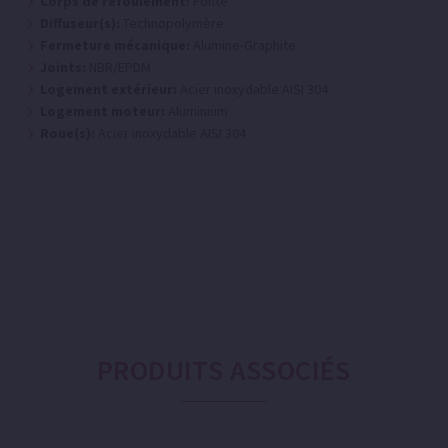
Corps de refoulement:
Fonte
Diffuseur(s):
Technopolymère
Fermeture mécanique:
Alumine-Graphite
Joints:
NBR/EPDM
Logement extérieur:
Acier inoxydable AISI 304
Logement moteur:
Aluminium
Roue(s):
Acier inoxydable AISI 304
PRODUITS ASSOCIÉS