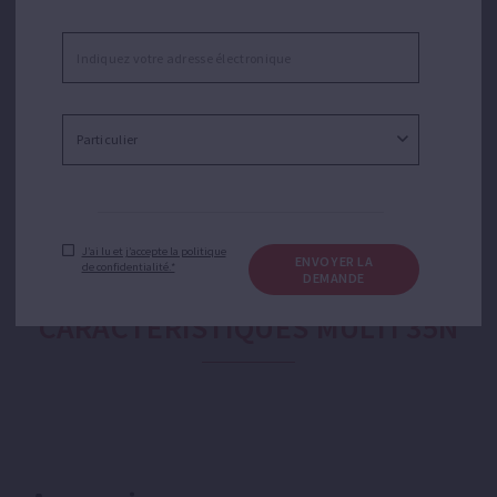
industriel, agricole et jardinier. Idéale pour les
applications de transvasement d'eau, irrigation par
aspersion ou goutte-à-goutte, pressurisation
domestique ou équipements de pression. Silencieuse.
J’ai lu et j’accepte la politique
ENVOYER LA
de confidentialité.*
DEMANDE
CARACTÉRISTIQUES MULTI 35N