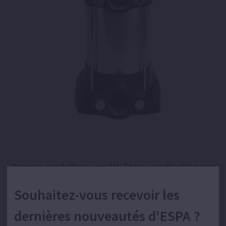
Pompe centrifuge multi-étage verticale pour
l'approvisionnement en eau.
Souhaitez-vous recevoir les
dernières nouveautés d'ESPA ?
Pompage des eaux claires pour un usage domestique,