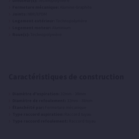
Diffuseur(s):
Technopolymère
Fermeture mécanique:
Alumine-Graphite
Joints:
NBR/EPDM
Logement extérieur:
Technopolymère
Logement moteur:
Aluminium
Roue(s):
Technopolymère
Caractéristiques de construction
Diamètre d'aspiration:
32mm - 38mm
Diamètre de refoulement:
32mm - 38mm
Étanchéité par:
Fermeture mécanique
Type raccord aspiration:
Raccord tuyau
Type raccord refoulement:
Raccord tuyau