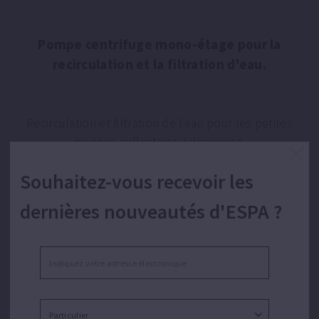
Pompe centrifuge mono-étage pour la
recirculation et la filtration d'eau.
Recirculation et filtration de l'eau pour les petites
piscines collectives. Silencieuse.
Souhaitez-vous recevoir les
dernières nouveautés d'ESPA ?
CARACTÉRISTIQUES NOX 20