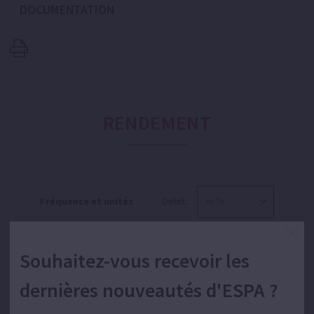
DOCUMENTATION
RENDEMENT
Fréquence et unités
Débit:
Souhaitez-vous recevoir les
Hauteur:
Puissance:
dernières nouveautés d'ESPA ?