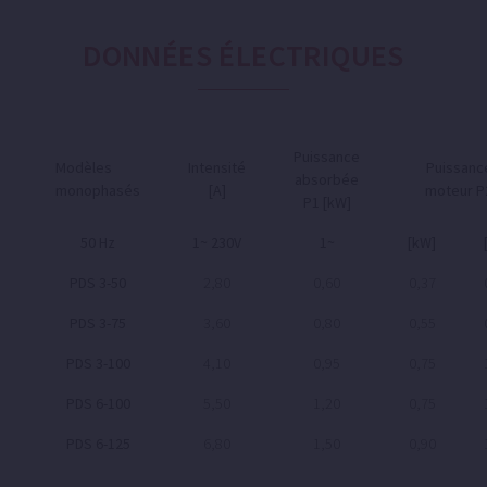
DONNÉES ÉLECTRIQUES
Puissance
Modèles
Intensité
Puissanc
absorbée
monophasés
[A]
moteur P
P1 [kW]
50 Hz
1~ 230V
1~
[kW]
PDS 3-50
2,80
0,60
0,37
PDS 3-75
3,60
0,80
0,55
PDS 3-100
4,10
0,95
0,75
PDS 6-100
5,50
1,20
0,75
PDS 6-125
6,80
1,50
0,90