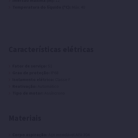
Imersão máxima (m):
12
Temperatura do líquido (ºC):
Máx: 40
Características elétricas
Fator de serviço:
S1
Grau de proteção:
IP68
Isolamento elétrico:
Classe F
Reativação:
Automático
Tipo de motor:
Assíncrono
Materiais
Corpo aspiração:
Aço inoxidável AISI 304