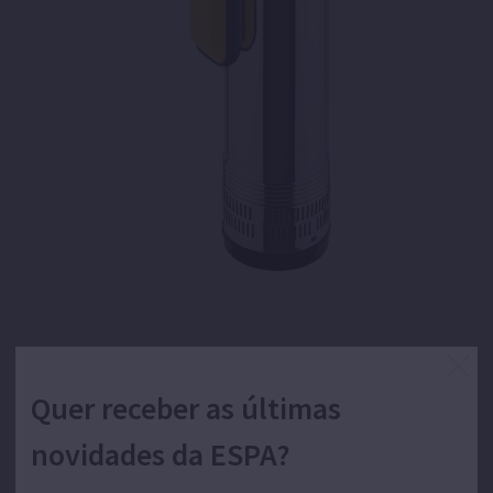
Bomba centrífuga multicelular monobloco
submersível de 5,5" para abastecimento de
Quer receber as últimas
água.
novidades da ESPA?