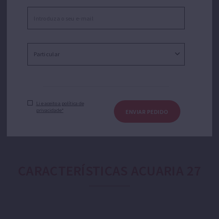
Bombeamento de água limpa para uso doméstico,
industrial, agrícola e jardinagem. Adequada para poços
abertos, tanques e depósitos em aplicações como
transferência de água, rega por aspersão ou gota a
gota, pressurização doméstica ou equipamentos de
pressão.
Li e aceito a política de
privacidade*
ENVIAR PEDIDO
CARACTERÍSTICAS ACUARIA 27