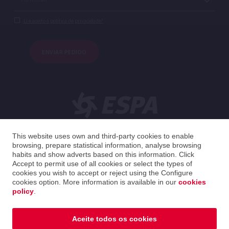
Li e aceito a política de privacidade*
ENVIAR PEDIDO
Português
This website uses own and third-party cookies to enable
browsing, prepare statistical information, analyse browsing
habits and show adverts based on this information. Click
Spain
Português
Accept to permit use of all cookies or select the types of
cookies you wish to accept or reject using the Configure
cookies option. More information is available in our
cookies
2026 ESPA Oficinas Centrales / ESPA Headquarters
policy
.
Política de privacidade
|
Política de cookies
|
Aviso legal
|
Guia de distribuiçao
Aceite todos os cookies