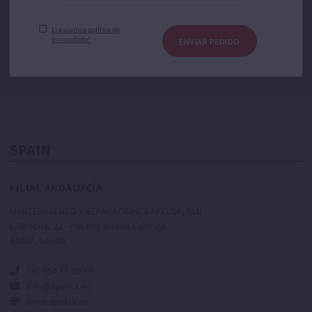
Li e aceito a política de
privacidade*
ENVIAR PEDIDO
SPAIN
FILIAL ANDALUCÍA
MANTENIMIENTO Y REPARACIONES APELSA, SLU
C/Brocha, 22 - Pol. Ind. Nuevo Calonge
41007, Sevilla
Tel. 954 35 69 39
info@apelsa.es
www.apelsa.es