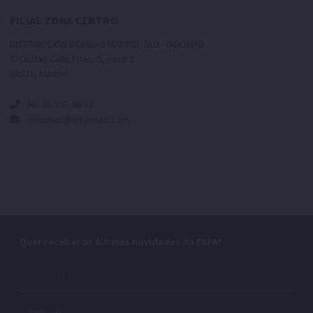
FILIAL ZONA CENTRO
DISTRIBUCIÓN BOMBAS MADRID, SLU - DIBOMAD
C/Ciudad Calle Frias, 5, nave 3
28021, Madrid
Tel. 810 51 66 33
dibomad@dibomad.com
Quer receber as últimas novidades da ESPA?