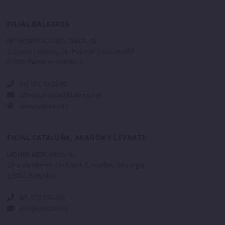
FILIAL BALEARES
REPRESENTACIONES AMIDA, SL
C/Gremi Fusters, 24 - Pol. Ind. Son Castelló
07009, Palma de Mallorca
Tel. 971 43 05 60
administracion@llabres.net
www.llabres.net
FILIAL CATALUÑA, ARAGÓN Y LEVANTE
MIDMER MERCADOS, SL
Ctra. de Mieres s/n (ESPA 2, muelles de carga)
17820, Banyoles
Tel. 872 550 455
info@midmer.es