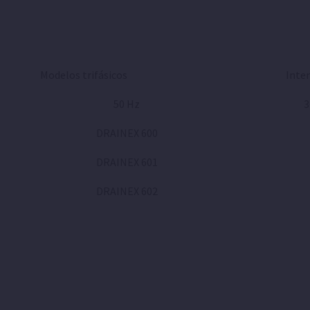
Modelos trifásicos
Inten
50 Hz
3
DRAINEX 600
DRAINEX 601
DRAINEX 602