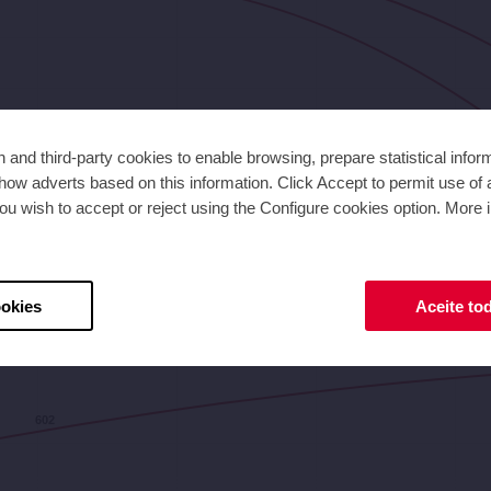
and third-party cookies to enable browsing, prepare statistical infor
ow adverts based on this information. Click Accept to permit use of a
ou wish to accept or reject using the Configure cookies option. More i
31,6
39,5
47,4
55,3
Caudal [m³/h]
ookies
Aceite to
602
602