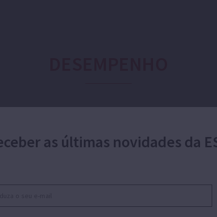
DESEMPENHO
Caudal:
Altura:
eceber as últimas novidades da E