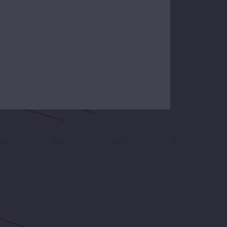
5,3
63,2
71,1
79