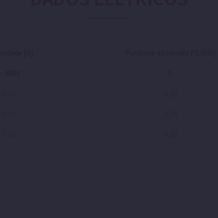
sidade [A]
Potência absorvida P1 [kW]
~ 400V
3~
5,50
3,00
6,40
3,70
7,50
4,80