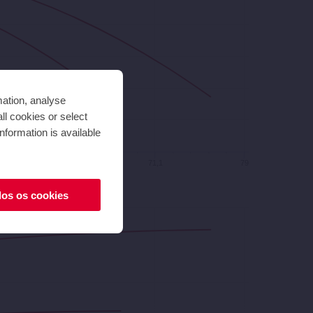
mation, analyse
ll cookies or select
nformation is available
63,2
71,1
79
dos os cookies