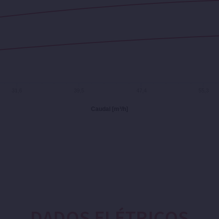
31,6
39,5
47,4
55,3
Caudal [m³/h]
DADOS ELÉTRICOS