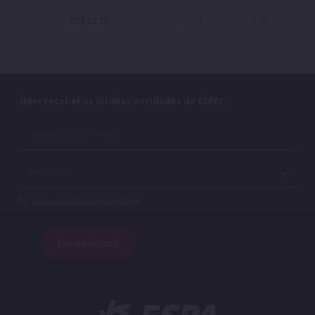
ES4 12 26
5,50
7,38
Quer receber as últimas novidades da ESPA?
Li e aceito a política de privacidade*
ENVIAR PEDIDO