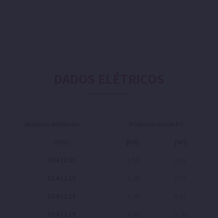
DADOS ELÉTRICOS
Modelos trifásicos
Potência motor P2
50 Hz
[kW]
[HP]
ES4 12 07
1,50
2,01
ES4 12 10
2,20
2,95
ES4 12 14
3,00
4,02
ES4 12 19
4,00
5,36