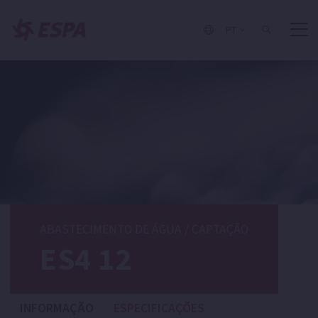
PT
ABASTECIMENTO DE ÁGUA
/
CAPTAÇÃO
ES4 12
INFORMAÇÃO
ESPECIFICAÇÕES