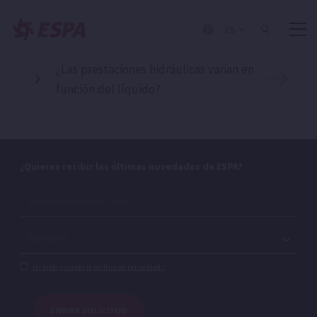
una bomba?
ES
¿De dónde puedo aspirar el agua?
¿Las prestaciones hidráulicas varian en
función del líquido?
¿Quieres recibir las últimas novedades de ESPA?
He leído y acepto la política de privacidad.*
ENVIAR SOLICITUD