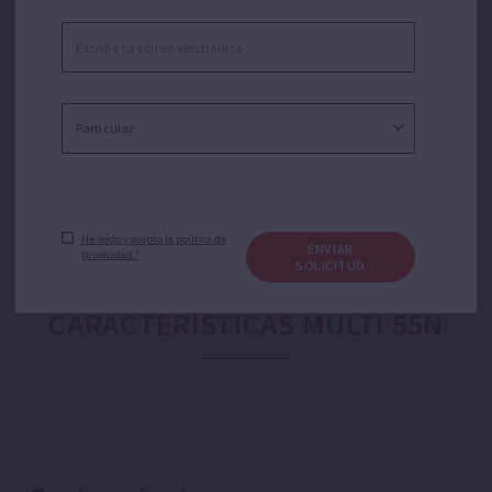
industrial, agrícola y jardinería. Adecuada para
aplicaciones como trasvase de agua, riego por
aspersión o goteo, presurización doméstica o equipos
de presión. Silenciosa.
He leído y acepto la política de
ENVIAR
privacidad.*
SOLICITUD
CARACTERÍSTICAS MULTI 55N