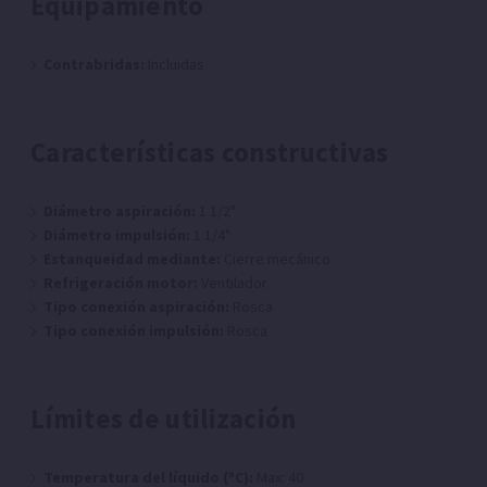
Equipamiento
Contrabridas:
Incluidas
Características constructivas
Diámetro aspiración:
1 1/2"
Diámetro impulsión:
1 1/4"
Estanqueidad mediante:
Cierre mecánico
Refrigeración motor:
Ventilador
Tipo conexión aspiración:
Rosca
Tipo conexión impulsión:
Rosca
Límites de utilización
Temperatura del líquido (ºC):
Max: 40