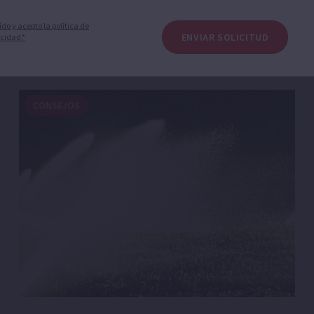
NOTICIAS
ído y acepto la política de
ENVIAR SOLICITUD
cidad.*
CONSEJOS