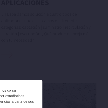
APLICACIONES
En Espa damos solución a cuatro tipos de
aplicaciones que clasificamos en diferentes
categorías: captación | suministro | recirculación y
filtración | evacuación. ¿Qué producto encaja más
con tu necesidad?
CONSEJOS
i nos da su
ner estadísticas
encias a partir de sus