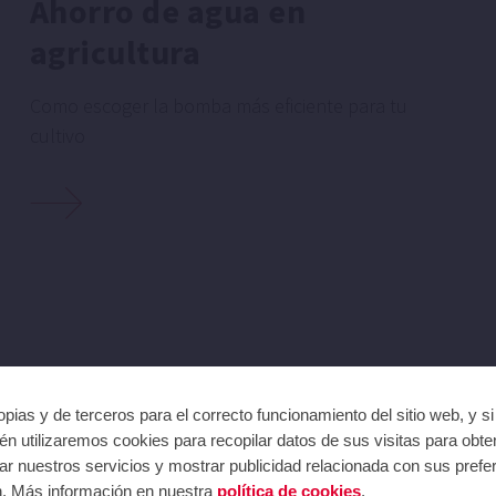
Ahorro de agua en
agricultura
Como escoger la bomba más eficiente para tu
cultivo
ARTÍCULOS
pias y de terceros para el correcto funcionamiento del sitio web, y s
n utilizaremos cookies para recopilar datos de sus visitas para obte
r nuestros servicios y mostrar publicidad relacionada con sus prefer
n. Más información en nuestra
política de cookies
.