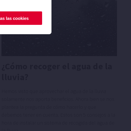
as las cookies
¿Cómo recoger el agua de la
lluvia?
Hemos visto que aprovechar el agua de la lluvia
solamente nos aporta beneficios. Ahora bien se nos
plantea la pregunta de cómo hacerlo y que
debemos tener en cuenta. Estos son 5 consejos a la
hora de instalar un sistema de recogida del agua de
la lluvia..