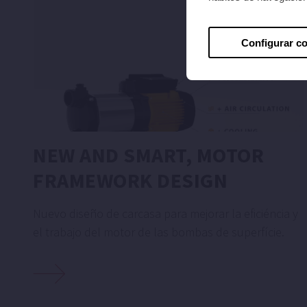
Configurar c
NEW AND SMART, MOTOR
FRAMEWORK DESIGN
Nuevo diseño de carcasa para mejorar la eficiéncia y
el trabajo del motor de las bombas de superfície.