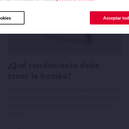
ookies
Acceptar tod
¿Qué rendimiento debe
tener la bomba?
Muchas veces se habla del rendimiento óptimo que
debe tener una bomba, en este artículo explicamos
qué es el rendimiento de una bomba y como se
calcula.