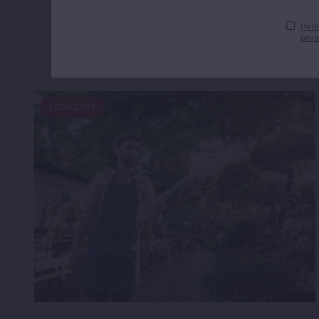
He le
priva
CONSEJOS